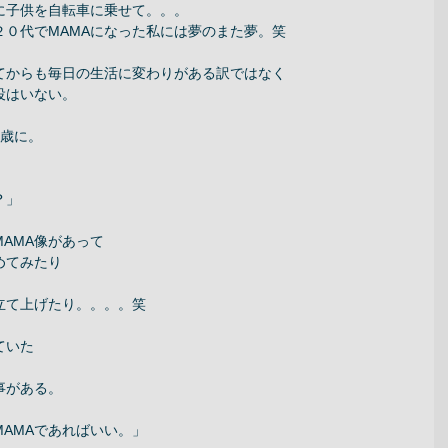
に子供を自転車に乗せて。。。 
０代でMAMAになった私には夢のまた夢。笑 
てからも毎日の生活に変わりがある訳ではなく 
役はいない。 
歳に。 
」 
AMA像があって 
めてみたり 
立て上げたり。。。。笑 
いた 
がある。 
AMAであればいい。」 