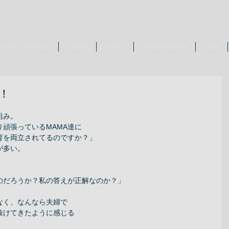
リア | Muin&Co.
Works
Profile
Online booking
Blog
！
み。 
頑張っているMAMA達に 
育を両立されてるのですか？」 
多い。 
のだろうか？私の答えが正解なのか？」 
く、なんなら夫婦で 
抜けてきたように感じる 