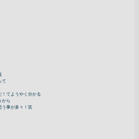
 
て 
！てようやく分かる 
から 
う事が多々！笑 