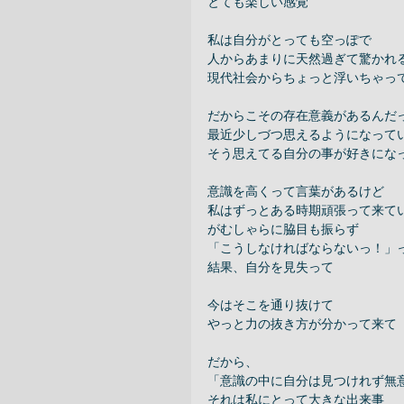
とても楽しい感覚 
私は自分がとっても空っぽで 
人からあまりに天然過ぎて驚かれる
現代社会からちょっと浮いちゃっ
だからこその存在意義があるんだっ
最近少しづつ思えるようになってい
そう思えてる自分の事が好きになっ
意識を高くって言葉があるけど 
私はずっとある時期頑張って来てい
がむしゃらに脇目も振らず 
「こうしなければならないっ！」っ
結果、自分を見失って 
今はそこを通り抜けて 
やっと力の抜き方が分かって来て　
だから、 
「意識の中に自分は見つけれず無
それは私にとって大きな出来事 