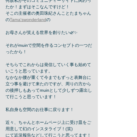
何故私がそのコミュニティーサイトに関わっ
たか！まずはそこなんですけど！
そこの主催者の奥田珠紀さんことたまちゃん
の
Tama'swonderland
の
お母さんが笑える世界を創りたい🌿✨
それがmuinで空間を作るコンセプトの一つだ
ったから！
そちらでこれからは発信していく事も始めて
いこうと思っています。
なかなか腰が重くて今までもずっと表舞台に
立つ事を避けて来たのですが、周りの方から
の後押しもあってmuinとして少しずつ露出し
て行こうと思っています！
私自身も空間のお仕事に戻ります！
近々、ちゃんとホームページ上に受け皿をご
用意して幻のインスタライブ！(笑)
にて近況報告などして行こうと思ってます！