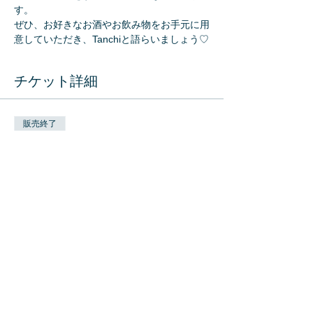
す。
ぜひ、お好きなお酒やお飲み物をお手元に用
意していただき、Tanchiと語らいましょう♡
チケット詳細
販売終了
チケットの種類
Taking Smiling Drinking!!!チケ
ット
詳細を見る
価格
￥2,000