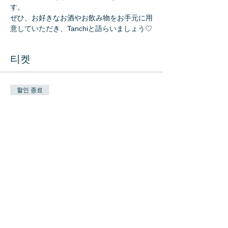
す。
ぜひ、お好きなお酒やお飲み物をお手元に用
意していただき、Tanchiと語らいましょう♡
티켓
할인 종료
티켓 유형
Talking Smiling Drinking!!!チケ
ッ
추가 정보
가격
JP¥2,000