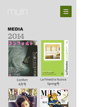
MEDIA
2014
La Finestra Nuova
Confort
Spring号
4月号