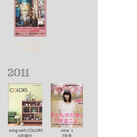
Sweet Chicnインテリア
10月発行
2011
L
iving with COLORS
nina`s
6月発行
7月号