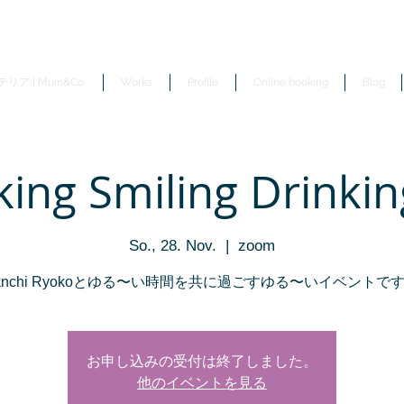
リア | Muin&Co.
Works
Profile
Online booking
Blog
king Smiling Drinking
So., 28. Nov.
  |  
zoom
anchi Ryokoとゆる〜い時間を共に過ごすゆる〜いイベントで
お申し込みの受付は終了しました。
他のイベントを見る